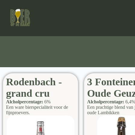
Rodenbach -
3 Fonteine
grand cru
Oude Geu
Alcholpercentage:
6%
Alcholpercentage:
6,4
Een ware bierspecialiteit voor de
Een prachtige blend van 
fijnproevers.
oude Lambikken