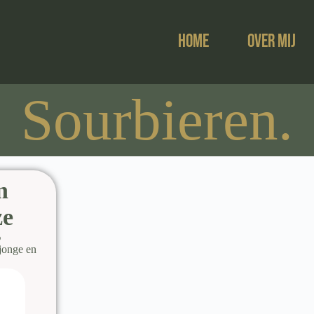
Home
Over mij
Sourbieren.
n
ze
%
jonge en