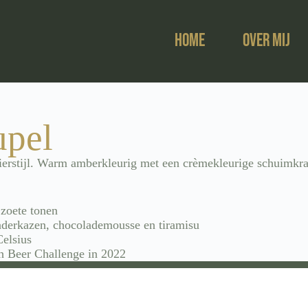
Home
Over mij
upel
bierstijl. Warm amberkleurig met een crèmekleurige schuimkr
 zoete tonen
aderkazen, chocolademousse en tiramisu
Celsius
h Beer Challenge in 2022